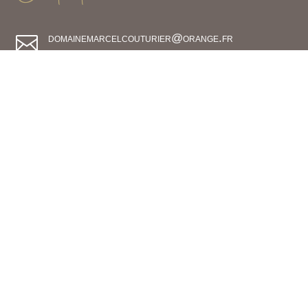
domainemarcelcouturier@orange.fr

03-85-35-63-27

06-23-97-23-21

06-31-08-61-24

Rendez-nous visite
730 route de Fuissé 71960 Fuissé
