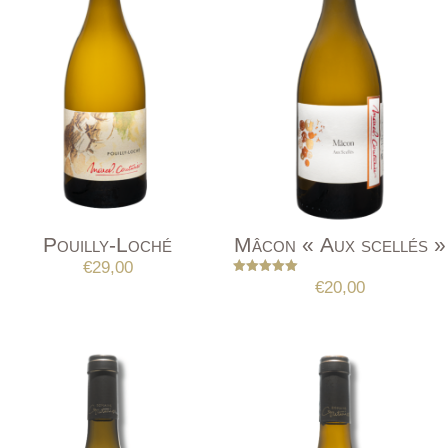
Pouilly-Loché
Mâcon « Aux scellés »
€
29,00
Note
€
20,00
5.00
sur 5