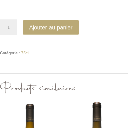
quantité
Ajouter au panier
de
Boxe
anniversaire
20
Catégorie :
75cl
ans
Produits similaires