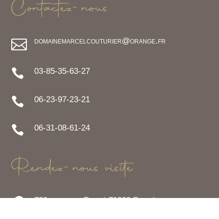
Contactez-nous
domainemarcelcouturier@orange.fr

03-85-35-63-27

06-23-97-23-21

06-31-08-61-24

Rendez-nous visite
730 route de Fuissé 71960 Fuissé
