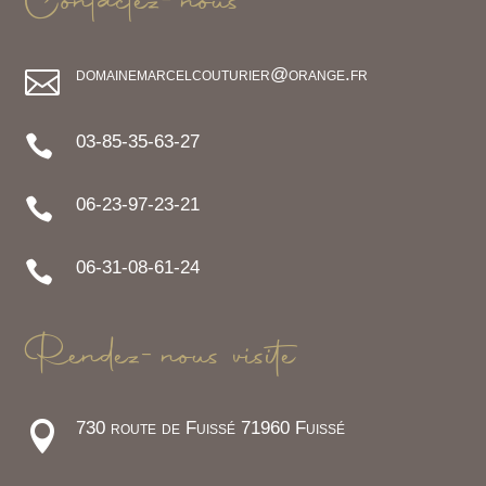
Contactez-nous
domainemarcelcouturier@orange.fr

03-85-35-63-27

06-23-97-23-21

06-31-08-61-24

Rendez-nous visite
730 route de Fuissé 71960 Fuissé
