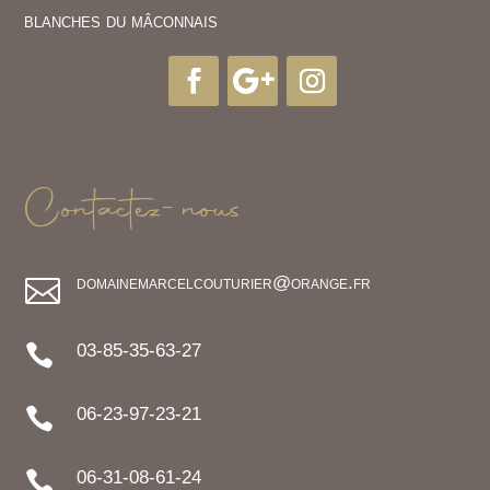
blanches du mâconnais
Contactez-nous
domainemarcelcouturier@orange.fr

03-85-35-63-27

06-23-97-23-21

06-31-08-61-24
